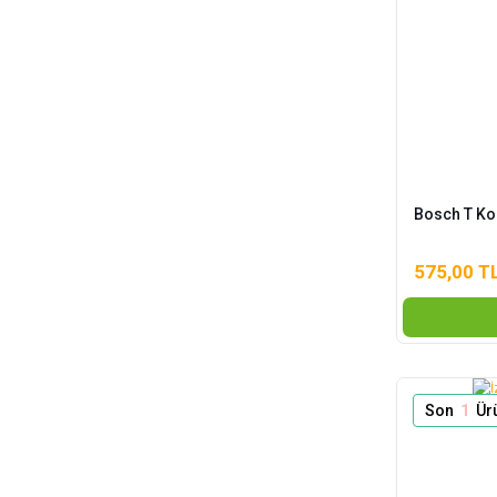
Bosch T Kol
575,00 T
Son
1
Ür