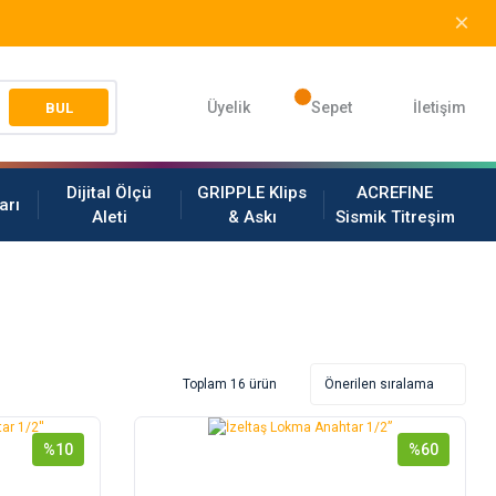
Üyelik
Sepet
İletişim
BUL
Dijital Ölçü
GRIPPLE Klips
ACREFINE
arı
Aleti
& Askı
Sismik Titreşim
Toplam 16 ürün
%10
%60