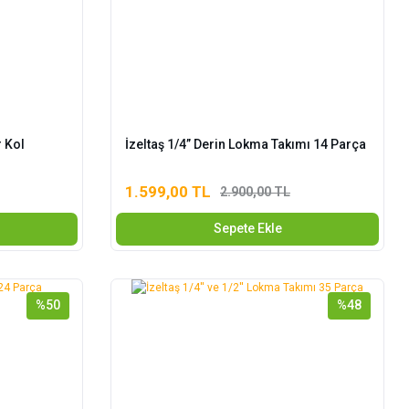
r Kol
İzeltaş 1/4” Derin Lokma Takımı 14 Parça
1.599,00 TL
2.900,00 TL
Sepete Ekle
%50
%48