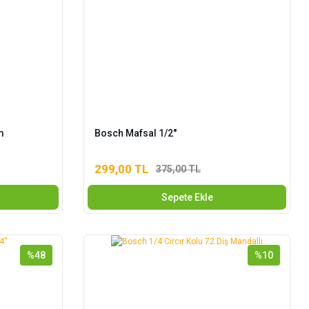
m
Bosch Mafsal 1/2''
299,00 TL
375,00 TL
Sepete Ekle
%48
%10