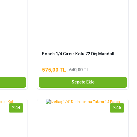
Bosch 1/4 Cırcır Kolu 72 Diş Mandallı
575,00 TL
640,00 TL
Sepete Ekle
%44
%45