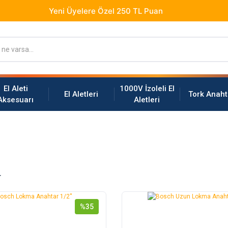
El Aleti
1000V İzoleli El
El Aletleri
Tork Anaht
Aksesuarı
Aletleri
r
%35