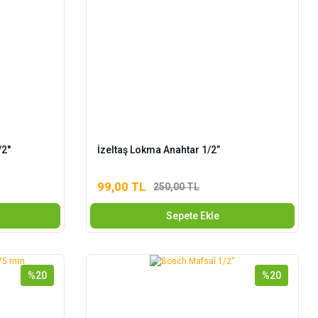
2''
İzeltaş Lokma Anahtar 1/2”
99,00 TL
250,00 TL
Sepete Ekle
%20
%20