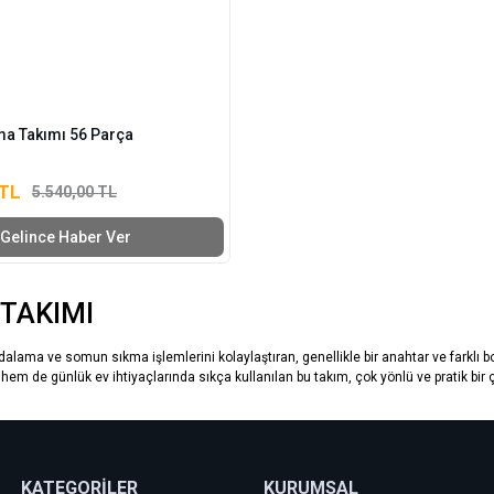
a Takımı 56 Parça
 TL
5.540,00 TL
Gelince Haber Ver
TAKIMI
dalama ve somun sıkma işlemlerini kolaylaştıran, genellikle bir anahtar ve farklı b
 hem de günlük ev ihtiyaçlarında sıkça kullanılan bu takım, çok yönlü ve pratik bi
KATEGORİLER
KURUMSAL