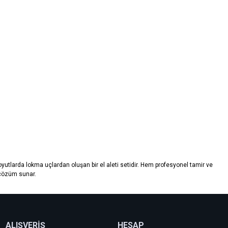
oyutlarda lokma uçlardan oluşan bir el aleti setidir. Hem profesyonel tamir ve
r çözüm sunar.
ALIŞVERİŞ
HESAP