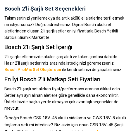
Bosch 2'li Şarjlı Set Seçenekleri
Takım setinizi yenilemek ya da artık akülü el aletlerine terfi etmek
mi istiyorsunuz? Doğru adrestesiniz. Orjinal Bosch akülü el
aletlerinden oluşan 2'li şarjlı setler en iyi fiyatlarla Bosch Yetkili
Satıcısı Sismik Market'te.
Bosch 2'li Şarjlı Set İçeriği
2'li şarjlı setlerimizde aküler, şarj aleti ve takım çantası dahildir.
Hazır 2'li şarjlı setlerimiz arasında istediğinizi göremezseniz
Bosch ProMix Set Oluşturucu
ile kendi setinizi de yapabilirsiniz.
En İyi Bosch 2'li Matkap Seti Fiyatları
Bosch 2'li şarjlı set alırken fiyat/performans oranına dikkat edin.
Setler ayrı ayrı alınan aletlere göre genellikle daha ekonomiktir.
Üstelik bizde başka yerde olmayan çok avantajlı seçenekler de
mevcut.
Bosch GSR 18V-45 akülü vidalama ve GWS 18V-8 akülü
Örneğin
taşlama seti mi istediniz?
Biz sizin için onun GSB 18V-45 Şarjlı