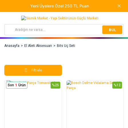
BUL
Anasayfa
El Aleti Aksesuarı
Bits Uç Seti
Filtrele
Son
1
Ürün
%25
%12