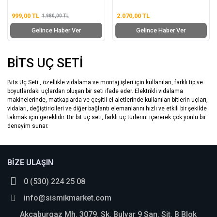
999,00 TL
2.070,00 TL
1.980,00 TL
Gelince Haber Ver
Gelince Haber Ver
BİTS UÇ SETİ
Bits Uç Seti , özellikle vidalama ve montaj işleri için kullanılan, farklı tip ve
boyutlardaki uçlardan oluşan bir seti ifade eder. Elektrikli vidalama
makinelerinde, matkaplarda ve çeşitli el aletlerinde kullanılan bitlerin uçları,
vidaları, değiştiricileri ve diğer bağlantı elemanlarını hızlı ve etkili bir şekilde
takmak için gereklidir. Bir bit uç seti, farklı uç türlerini içererek çok yönlü bir
deneyim sunar.
BİZE ULAŞIN
0 (530) 224 25 08
info@sismikmarket.com
Akçaburgaz Mh. 3079. Sk. Bulvar 9 San. Sit. B Blok