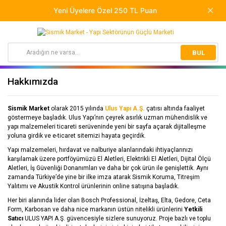
BUL
Hakkımızda
Sismik Market
olarak 2015 yılında
Ulus Yapı A.Ş.
çatısı altında faaliyet
göstermeye başladık. Ulus Yapı’nın çeyrek asırlık uzman mühendislik ve
yapı malzemeleri ticareti serüveninde yeni bir sayfa açarak dijitalleşme
yoluna girdik ve e-ticaret sitemizi hayata geçirdik.
Yapı malzemeleri, hırdavat ve nalburiye alanlarındaki ihtiyaçlarınızı
karşılamak üzere portföyümüzü El Aletleri, Elektrikli El Aletleri, Dijital Ölçü
Aletleri, İş Güvenliği Donanımları ve daha bir çok ürün ile genişlettik. Aynı
zamanda Türkiye’de yine bir ilke imza atarak Sismik Koruma, Titreşim
Yalıtımı ve Akustik Kontrol ürünlerinin online satışına başladık.
Her biri alanında lider olan Bosch Professional, İzeltaş, Elta, Gedore, Ceta
Form, Karbosan ve daha nice markanın üstün nitelikli ürünlerini
Yetkili
Satıcı
ULUS YAPI A.Ş. güvencesiyle sizlere sunuyoruz. Proje bazlı ve toplu