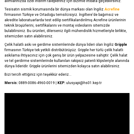
alımlarınızda özel indirim talepleriniz için bizimle irtibata geçebilirsiniz.
Tesisatın sismik korumasında bir dünya markası olan İngiliz
Acrefine
firmasının Türkiye ve Ortadoğu temsilcisiyiz. İngiltere'de bağımsız ve
akredite laboratuarlarda test edilip sertifikalandırılmış Acrefine ürünlerinin
teknik broşürlerini, sertifikalarını ve montaj videolarını sitemizde
bulabilirsiniz. Bu ürünleri, dilerseniz ilgili mühendislik hizmetleriyle birlikte,
sitemizden satın alabilirsiniz.
Çelik halatlı askı ve gerdime sistemlerinde dünya lideri olan İngiliz
Gripple
firmasının Türkiye tek yetkili distribütörüyüz. Gripple her türlü çelik halatlı
askılama ihtiyacınız için çok geniş bir ürün yelpazesine sahiptir. Çelik halat
ve tel gerdirme sistemlerinde kullanılan rakipsiz patenli klipsleriyle alanında
dünya lideridir. Gripple ürünlerini sitemizden kolayca satın alabilirsiniz.
Bizi tercih ettiğiniz için teşekkür ederiz...
Mersis:
0889-0086-4960-0019 |
KEP:
ulusyapi@hs01.kep.tr