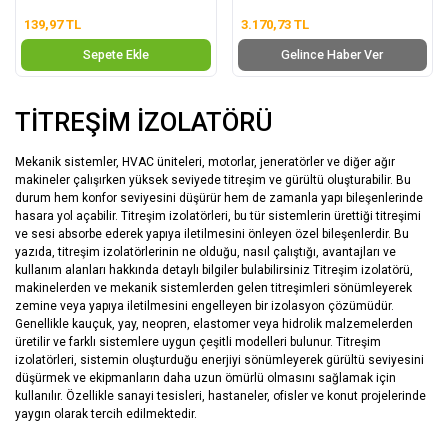
139,97 TL
3.170,73 TL
Sepete Ekle
Gelince Haber Ver
TİTREŞİM İZOLATÖRÜ
Mekanik sistemler, HVAC üniteleri, motorlar, jeneratörler ve diğer ağır
makineler çalışırken yüksek seviyede titreşim ve gürültü oluşturabilir. Bu
durum hem konfor seviyesini düşürür hem de zamanla yapı bileşenlerinde
hasara yol açabilir. Titreşim izolatörleri, bu tür sistemlerin ürettiği titreşimi
ve sesi absorbe ederek yapıya iletilmesini önleyen özel bileşenlerdir. Bu
yazıda, titreşim izolatörlerinin ne olduğu, nasıl çalıştığı, avantajları ve
kullanım alanları hakkında detaylı bilgiler bulabilirsiniz Titreşim izolatörü,
makinelerden ve mekanik sistemlerden gelen titreşimleri sönümleyerek
zemine veya yapıya iletilmesini engelleyen bir izolasyon çözümüdür.
Genellikle kauçuk, yay, neopren, elastomer veya hidrolik malzemelerden
üretilir ve farklı sistemlere uygun çeşitli modelleri bulunur. Titreşim
izolatörleri, sistemin oluşturduğu enerjiyi sönümleyerek gürültü seviyesini
düşürmek ve ekipmanların daha uzun ömürlü olmasını sağlamak için
kullanılır. Özellikle sanayi tesisleri, hastaneler, ofisler ve konut projelerinde
yaygın olarak tercih edilmektedir.