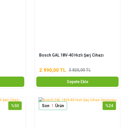
Bosch GAL 18V-40 Hızlı Şarj Cihazı
2.990,00 TL
3.820,00 TL
Sepete Ekle
%50
Son
1
Ürün
%24