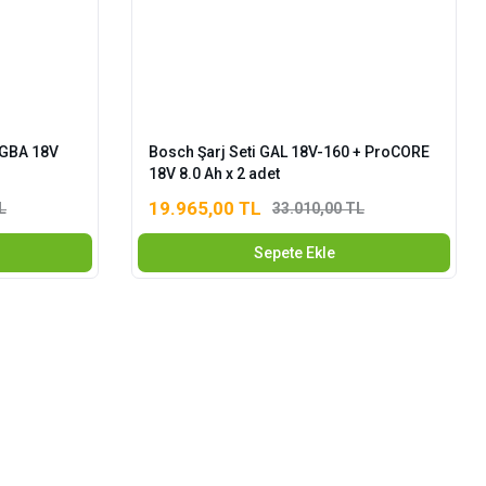
 GBA 18V
Bosch Şarj Seti GAL 18V-160 + ProCORE
18V 8.0 Ah x 2 adet
19.965,00 TL
L
33.010,00 TL
Sepete Ekle