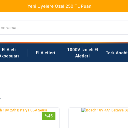
El Aleti
1000V İzoleli El
El Aletleri
Tork Anaht
Aksesuarı
Aletleri
r
%45