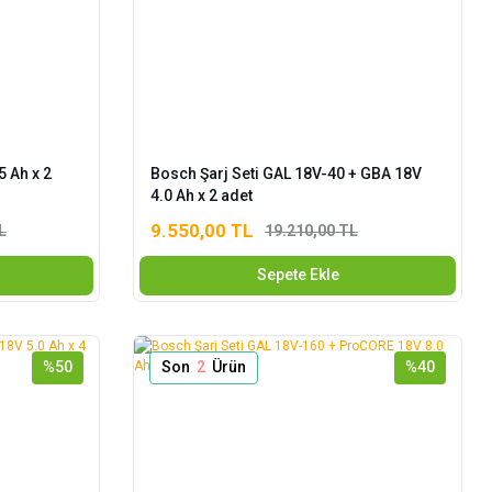
5 Ah x 2
Bosch Şarj Seti GAL 18V-40 + GBA 18V
4.0 Ah x 2 adet
9.550,00 TL
L
19.210,00 TL
Sepete Ekle
%50
Son
2
Ürün
%40