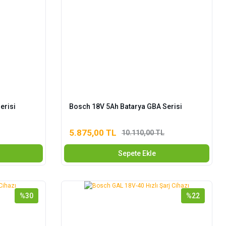
erisi
Bosch 18V 5Ah Batarya GBA Serisi
5.875,00 TL
10.110,00 TL
Sepete Ekle
%30
%22