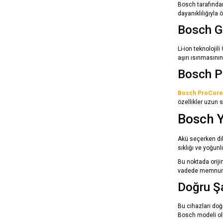
Bosch tarafından
dayanıklılığıyla 
Bosch G
Li-ion teknoloji
aşırı ısınmasını
Bosch Pr
Bosch ProCore
özellikler uzun s
Bosch Y
Akü seçerken dik
sıklığı ve yoğunl
Bu noktada orijin
vadede memnuniye
Doğru Şa
Bu cihazları doğr
Bosch modeli ol