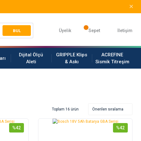
Üyelik
Sepet
İletişim
BUL
Dijital Ölçü
GRIPPLE Klips
ACREFINE
arı
Aleti
& Askı
Sismik Titreşim
Toplam 16 ürün
%42
%42