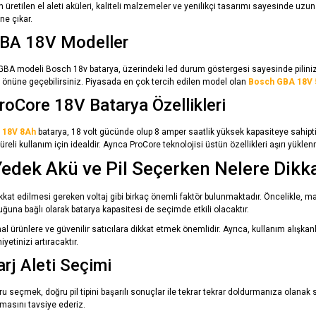
 üretilen el aleti aküleri, kaliteli malzemeler ve yenilikçi tasarımı sayesinde 
öne çıkar.
BA 18V Modeller
li GBA modeli Bosch 18v batarya, üzerindeki led durum göstergesi sayesinde pilini
n önüne geçebilirsiniz. Piyasada en çok tercih edilen model olan
Bosch GBA 18V 
oCore 18V Batarya Özellikleri
 18V 8Ah
batarya, 18 volt gücünde olup 8 amper saatlik yüksek kapasiteye sahipt
üreli kullanım için idealdir. Ayrıca ProCore teknolojisi üstün özellikleri aşırı yükl
edek Akü ve Pil Seçerken Nelere Dikka
kat edilmesi gereken voltaj gibi birkaç önemli faktör bulunmaktadır. Öncelikle, ma
uğuna bağlı olarak batarya kapasitesi de seçimde etkili olacaktır.
al ürünlere ve güvenilir satıcılara dikkat etmek önemlidir. Ayrıca, kullanım alışka
tinizi artıracaktır.
rj Aleti Seçimi
u seçmek, doğru pil tipini başarılı sonuçlar ile tekrar tekrar doldurmanıza olanak 
masını tavsiye ederiz.