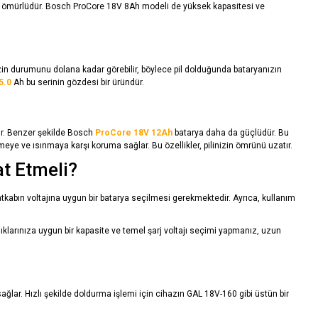
uzun ömürlüdür. Bosch ProCore 18V 8Ah modeli de yüksek kapasitesi ve
zin durumunu dolana kadar görebilir, böylece pil dolduğunda bataryanızın
5.0
Ah bu serinin gözdesi bir üründür.
ir. Benzer şekilde Bosch
ProCore 18V 12Ah
batarya daha da güçlüdür. Bu
enmeye ve ısınmaya karşı koruma sağlar. Bu özellikler, pilinizin ömrünü uzatır.
t Etmeli?
tkabın voltajına uygun bir batarya seçilmesi gerekmektedir. Ayrıca, kullanım
nlıklarınıza uygun bir kapasite ve temel şarj voltajı seçimi yapmanız, uzun
sağlar. Hızlı şekilde doldurma işlemi için cihazın GAL 18V-160 gibi üstün bir