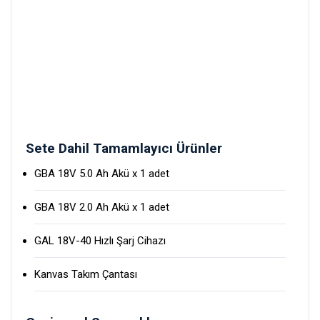
Sete Dahil Tamamlayıcı Ürünler
GBA 18V 5.0 Ah Akü x 1 adet
GBA 18V 2.0 Ah Akü x 1 adet
GAL 18V-40 Hızlı Şarj Cihazı
Kanvas Takım Çantası