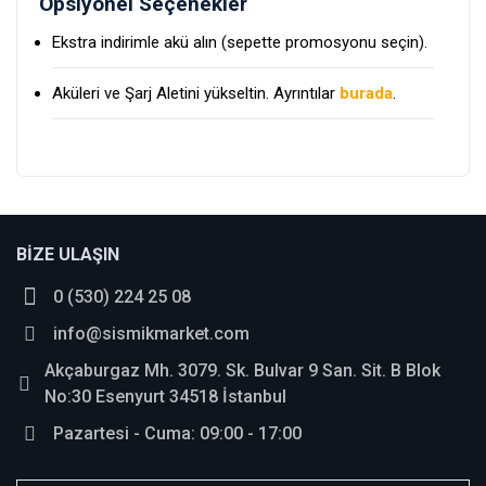
Opsiyonel Seçenekler
Ekstra indirimle akü alın (sepette promosyonu seçin).
Aküleri ve Şarj Aletini yükseltin. Ayrıntılar
burada
.
Bu ürüne ilk yorumu siz yapın!
BİZE ULAŞIN
0 (530) 224 25 08
Yorum Yaz
info@sismikmarket.com
Akçaburgaz Mh. 3079. Sk. Bulvar 9 San. Sit. B Blok
No:30 Esenyurt 34518 İstanbul
Pazartesi - Cuma: 09:00 - 17:00