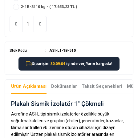
2-1B-3110 kg - ( 17.653,23 TL )
Stok Kodu
ASI-L1-1B-510
Ürün Açıklaması
Dokümanlar
Taksit Seçenekleri
Müşt
Plakalı Sismik İzolatör 1" Çökmeli
Acrefine ASI-L tipi sismik izolatörler özellikle büyük
soğutma kuleleri ve grupları (chiller), jeneratörler, kazanlar,
klima santralleri vb. zemine oturan cihazlar için dizayn
edilmiştir. Üstten plakalı sismik izolatörler arasında en