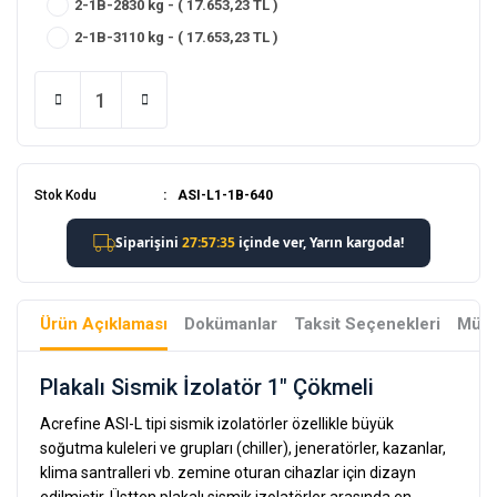
2-1B-2830 kg - ( 17.653,23 TL )
2-1B-3110 kg - ( 17.653,23 TL )
Stok Kodu
ASI-L1-1B-640
Ürün Açıklaması
Dokümanlar
Taksit Seçenekleri
Müşt
Plakalı Sismik İzolatör 1" Çökmeli
Acrefine ASI-L tipi sismik izolatörler özellikle büyük
soğutma kuleleri ve grupları (chiller), jeneratörler, kazanlar,
klima santralleri vb. zemine oturan cihazlar için dizayn