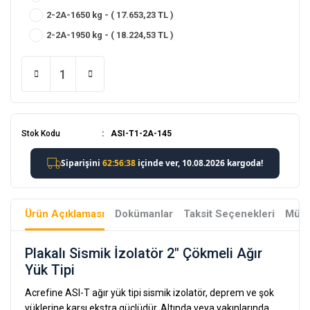
2-2A-1650 kg - ( 17.653,23 TL )
2-2A-1950 kg - ( 18.224,53 TL )
Stok Kodu
ASI-T1-2A-145
Ürün Açıklaması
Dokümanlar
Taksit Seçenekleri
Müşt
Plakalı Sismik İzolatör 2" Çökmeli Ağır
Yük Tipi
Acrefine ASI-T ağır yük tipi sismik izolatör, deprem ve şok
yüklerine karşı ekstra güçlüdür. Altında veya yakınlarında