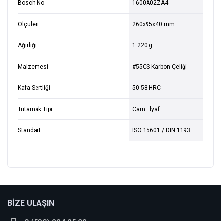
Bosch No
1600A02ZA4
Ölçüleri
260x95x40 mm
Ağırlığı
1.220 g
Malzemesi
#55CS Karbon Çeliği
Kafa Sertliği
50-58 HRC
Tutamak Tipi
Cam Elyaf
Standart
ISO 15601 / DIN 1193
bosch_tr
Bu ürüne ilk yorumu siz yapın!
BİZE ULAŞIN