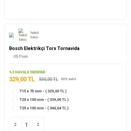
Yetkili
Satıcı
Bosch Elektrikçi Torx Tornavida
(0) Puan
%3 HAVALE İNDİRİMİ
329,00 TL
550,00 TL
KDV dahil
T15 x 75 mm - ( 329,00 TL )
T20 x 100 mm - ( 339,00 TL )
T25 x 100 mm - ( 344,64 TL )