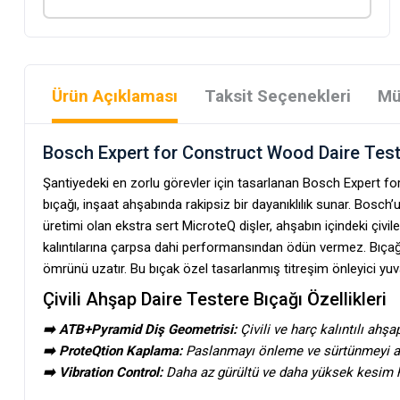
Ürün Açıklaması
Taksit Seçenekleri
Mü
Bosch Expert for Construct Wood Daire Test
Şantiyedeki en zorlu görevler için tasarlanan Bosch Expert f
bıçağı, inşaat ahşabında rakipsiz bir dayanıklılık sunar. Bosch’
üretimi olan ekstra sert MicroteQ dişler, ahşabın içindeki çivi
kalıntılarına çarpsa dahi performansından ödün vermez. Bıçağı
ömrünü uzatır. Bu bıçak özel tasarlanmış titreşim önleyici yuva
Çivili Ahşap Daire Testere Bıçağı Özellikleri
➡️ ATB+Pyramid Diş Geometrisi:
Çivili ve harç kalıntılı ahş
➡️
ProteQtion Kaplama:
Paslanmayı önleme ve sürtünmeyi 
➡️
Vibration Control:
Daha az gürültü ve daha yüksek kesim 