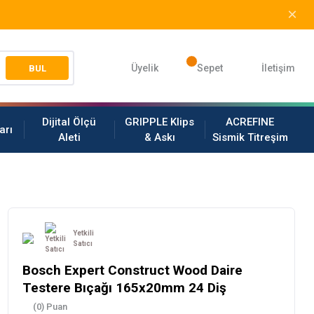
Üyelik
Sepet
İletişim
BUL
Dijital Ölçü
GRIPPLE Klips
ACREFINE
arı
Aleti
& Askı
Sismik Titreşim
Yetkili
Satıcı
Bosch Expert Construct Wood Daire
Testere Bıçağı 165x20mm 24 Diş
(0) Puan