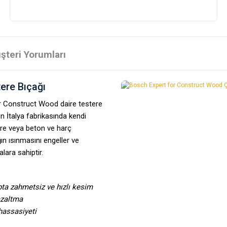
şteri Yorumları
ere Bıçağı
or Construct Wood daire testere
un İtalya fabrikasında kendi
lere veya beton ve harç
n ısınmasını engeller ve
lara sahiptir.
apta zahmetsiz ve hızlı kesim
azaltma
hassasiyeti