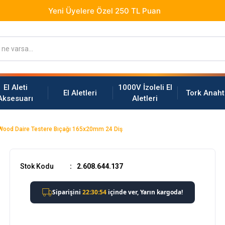
El Aleti
1000V İzoleli El
El Aletleri
Tork Anaht
Aksesuarı
Aletleri
Wood Daire Testere Bıçağı 165x20mm 24 Diş
Stok Kodu
2.608.644.137