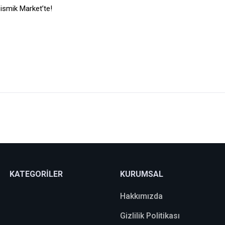
Sismik Market’te!
Bu ürüne ilk yorumu siz yapın!
Yorum Yaz
KATEGORİLER
KURUMSAL
Hakkımızda
Gizlilik Politikası