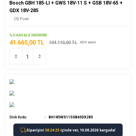
Bosch GBH 185-LI + GWS 18V-11 S + GSB 18V-65 +
GDX 18V-285
(0) Puan
%3 HAVALE İNDİRİMİ
41.665,00 TL
104.110,00 TL
KDV dahil
Stok Kodu
BH185WS11SSB65DX285