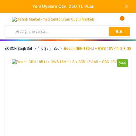
BUL
BOSCH Şarjlı Set
4'lü Şarjlı Set
Bosch GBH 185-LI + GWS 18V-11 S + GSB 
%60