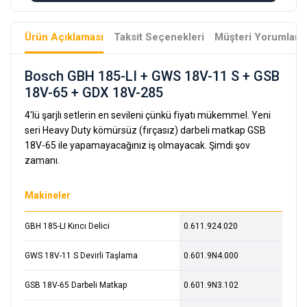
Ürün Açıklaması
Taksit Seçenekleri
Müşteri Yorumları
Bosch GBH 185-LI + GWS 18V-11 S + GSB
18V-65 + GDX 18V-285
4'lü şarjlı setlerin en sevileni çünkü fiyatı mükemmel. Yeni
seri Heavy Duty kömürsüz (fırçasız) darbeli matkap GSB
18V-65 ile yapamayacağınız iş olmayacak. Şimdi şov
zamanı.
Makineler
GBH 185-LI Kırıcı Delici
0.611.924.020
GWS 18V-11 S Devirli Taşlama
0.601.9N4.000
GSB 18V-65 Darbeli Matkap
0.601.9N3.102