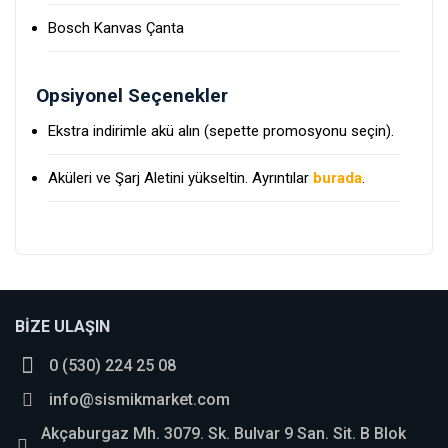
Bosch Kanvas Çanta
Opsiyonel Seçenekler
Ekstra indirimle akü alın (sepette promosyonu seçin).
Aküleri ve Şarj Aletini yükseltin. Ayrıntılar
burada
.
Bu ürüne ilk yorumu siz yapın!
BİZE ULAŞIN
0 (530) 224 25 08
Yorum Yaz
info@sismikmarket.com
Akçaburgaz Mh. 3079. Sk. Bulvar 9 San. Sit. B Blok