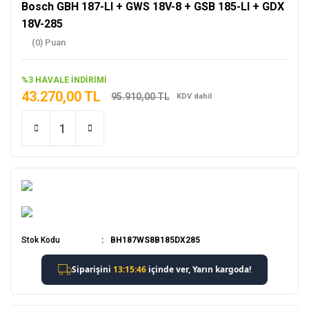
Bosch GBH 187-LI + GWS 18V-8 + GSB 185-LI + GDX
18V-285
(0) Puan
%3 HAVALE İNDİRİMİ
43.270,00 TL
95.910,00 TL
KDV dahil
Stok Kodu
BH187WS8B185DX285