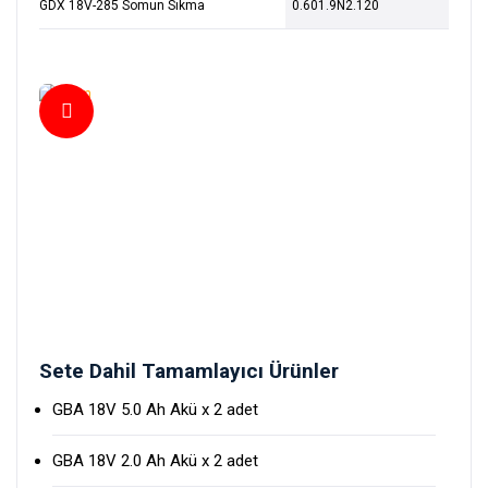
GDX 18V-285 Somun Sıkma
0.601.9N2.120
Sete Dahil Tamamlayıcı Ürünler
GBA 18V 5.0 Ah Akü x 2 adet
GBA 18V 2.0 Ah Akü x 2 adet