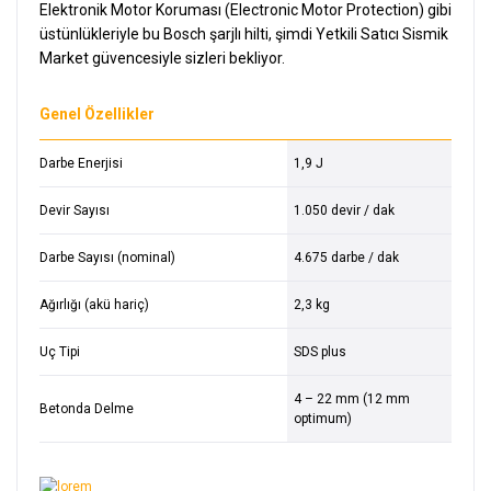
Elektronik Motor Koruması (Electronic Motor Protection) gibi
üstünlükleriyle bu Bosch şarjlı hilti, şimdi Yetkili Satıcı Sismik
Market güvencesiyle sizleri bekliyor.
Genel Özellikler
Darbe Enerjisi
1,9 J
Devir Sayısı
1.050 devir / dak
Darbe Sayısı (nominal)
4.675 darbe / dak
Ağırlığı (akü hariç)
2,3 kg
Uç Tipi
SDS plus
4 – 22 mm (12 mm
Betonda Delme
optimum)