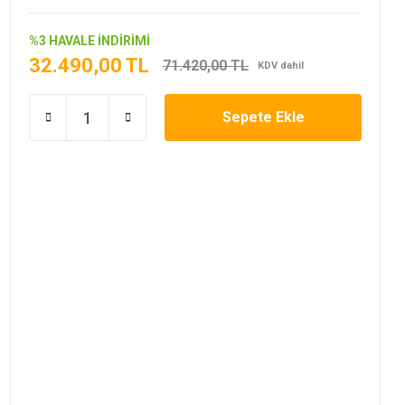
%3 HAVALE İNDİRİMİ
32.490,00 TL
71.420,00 TL
KDV dahil
Sepete Ekle