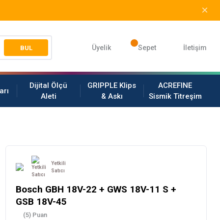
Üyelik
Sepet
İletişim
BUL
Dijital Ölçü
GRIPPLE Klips
ACREFINE
arı
Aleti
& Askı
Sismik Titreşim
Yetkili
Satıcı
Bosch GBH 18V-22 + GWS 18V-11 S +
GSB 18V-45
(5) Puan