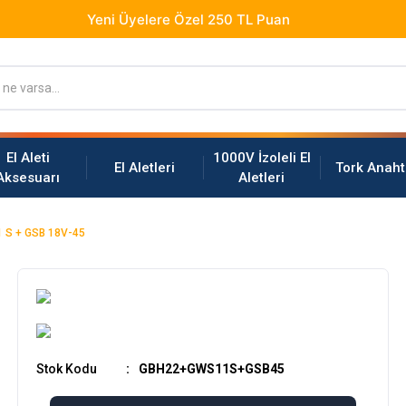
El Aleti
1000V İzoleli El
El Aletleri
Tork Anaht
Aksesuarı
Aletleri
 S + GSB 18V-45
Stok Kodu
GBH22+GWS11S+GSB45