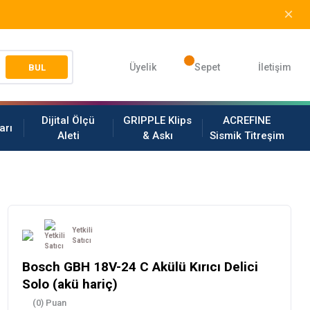
Üyelik
Sepet
İletişim
BUL
Dijital Ölçü
GRIPPLE Klips
ACREFINE
arı
Aleti
& Askı
Sismik Titreşim
Yetkili
Satıcı
Bosch GBH 18V-24 C Akülü Kırıcı Delici
Solo (akü hariç)
(0) Puan