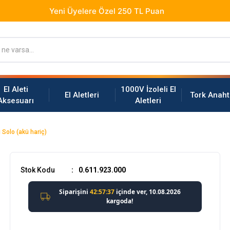
El Aleti
1000V İzoleli El
El Aletleri
Tork Anaht
Aksesuarı
Aletleri
 Solo (akü hariç)
Stok Kodu
0.611.923.000