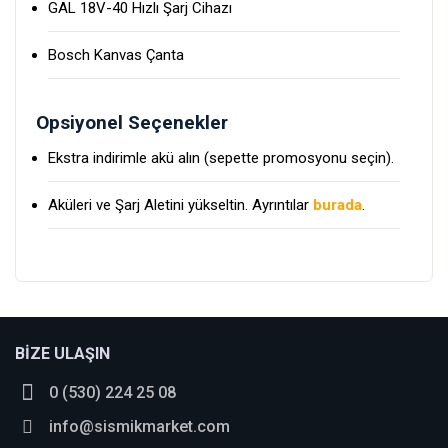
GAL 18V-40 Hızlı Şarj Cihazı
Bosch Kanvas Çanta
Opsiyonel Seçenekler
Ekstra indirimle akü alın (sepette promosyonu seçin).
Aküleri ve Şarj Aletini yükseltin. Ayrıntılar
burada
.
BİZE ULAŞIN
Avantajlı grup
0 (530) 224 25 08
güçlü
info@sismikmarket.com