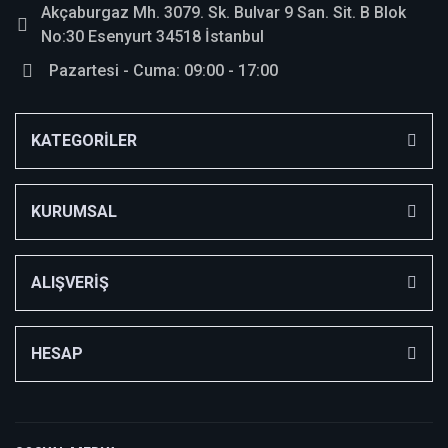
Metin Görgen | 08/12/2025
Akçaburgaz Mh. 3079. Sk. Bulvar 9 San. Sit. B Blok
No:30 Esenyurt 34518 İstanbul
Kalite
Pazartesi - Cuma: 09:00 - 17:00
Gönül rahatlığıyla alabilrsiniz
Sancak Go Kart | 17/04/2023
KATEGORİLER
Yorum Yaz
KURUMSAL
ALIŞVERİŞ
HESAP