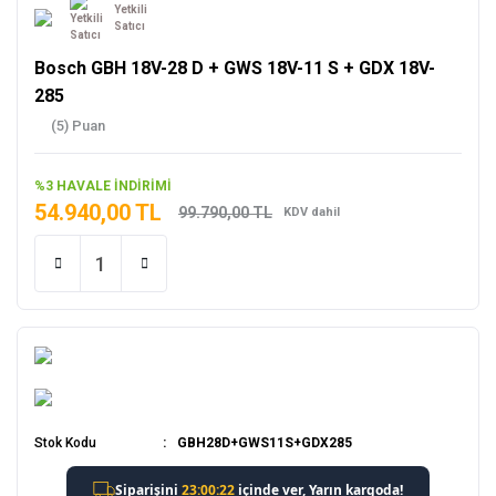
Yetkili
Satıcı
Bosch GBH 18V-28 D + GWS 18V-11 S + GDX 18V-
285
(5) Puan
%3 HAVALE İNDİRİMİ
54.940,00 TL
99.790,00 TL
KDV dahil
Stok Kodu
GBH28D+GWS11S+GDX285