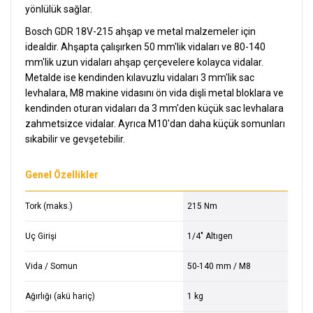
yönlülük sağlar.
Bosch GDR 18V-215 ahşap ve metal malzemeler için
idealdir. Ahşapta çalışırken 50 mm'lik vidaları ve 80-140
mm'lik uzun vidaları ahşap çerçevelere kolayca vidalar.
Metalde ise kendinden kılavuzlu vidaları 3 mm'lik sac
levhalara, M8 makine vidasını ön vida dişli metal bloklara ve
kendinden oturan vidaları da 3 mm'den küçük sac levhalara
zahmetsizce vidalar. Ayrıca M10'dan daha küçük somunları
sıkabilir ve gevşetebilir.
Genel Özellikler
Tork (maks.)
215 Nm
Uç Girişi
1/4" Altıgen
Vida / Somun
50-140 mm / M8
Ağırlığı (akü hariç)
1 kg