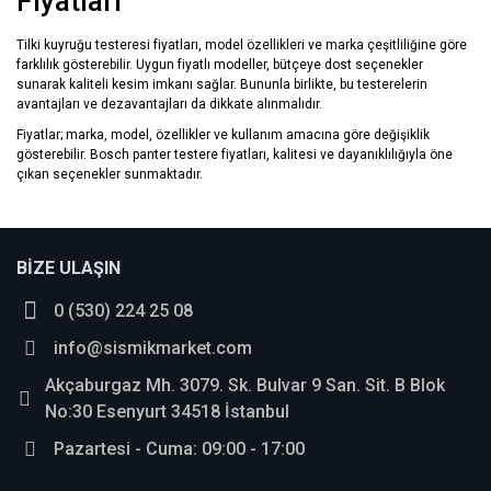
Fiyatları
Tilki kuyruğu testeresi fiyatları, model özellikleri ve marka çeşitliliğine göre
farklılık gösterebilir. Uygun fiyatlı modeller, bütçeye dost seçenekler
sunarak kaliteli kesim imkanı sağlar. Bununla birlikte, bu testerelerin
avantajları ve dezavantajları da dikkate alınmalıdır.
Fiyatlar; marka, model, özellikler ve kullanım amacına göre değişiklik
gösterebilir. Bosch panter testere fiyatları, kalitesi ve dayanıklılığıyla öne
çıkan seçenekler sunmaktadır.
BİZE ULAŞIN
0 (530) 224 25 08
info@sismikmarket.com
Akçaburgaz Mh. 3079. Sk. Bulvar 9 San. Sit. B Blok
No:30 Esenyurt 34518 İstanbul
Pazartesi - Cuma: 09:00 - 17:00