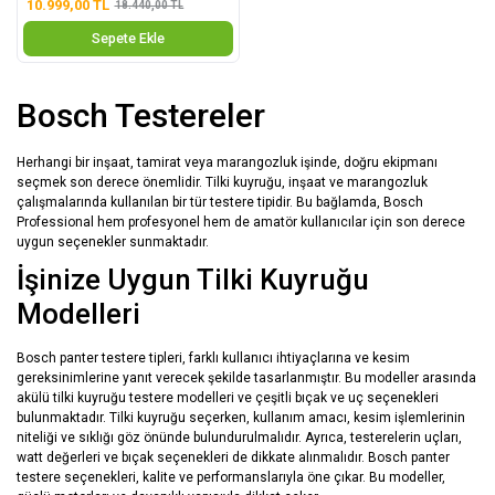
10.999,00 TL
18.440,00 TL
Sepete Ekle
Bosch Testereler
Herhangi bir inşaat, tamirat veya marangozluk işinde, doğru ekipmanı
seçmek son derece önemlidir. Tilki kuyruğu, inşaat ve marangozluk
çalışmalarında kullanılan bir tür testere tipidir. Bu bağlamda, Bosch
Professional hem profesyonel hem de amatör kullanıcılar için son derece
uygun seçenekler sunmaktadır.
İşinize Uygun Tilki Kuyruğu
Modelleri
Bosch panter testere tipleri, farklı kullanıcı ihtiyaçlarına ve kesim
gereksinimlerine yanıt verecek şekilde tasarlanmıştır. Bu modeller arasında
akülü tilki kuyruğu testere modelleri ve çeşitli bıçak ve uç seçenekleri
bulunmaktadır. Tilki kuyruğu seçerken, kullanım amacı, kesim işlemlerinin
niteliği ve sıklığı göz önünde bulundurulmalıdır. Ayrıca, testerelerin uçları,
watt değerleri ve bıçak seçenekleri de dikkate alınmalıdır. Bosch panter
testere seçenekleri, kalite ve performanslarıyla öne çıkar. Bu modeller,