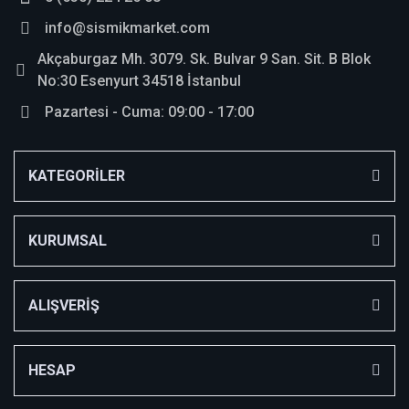
orjinal ürün hızlı teslimat
info@sismikmarket.com
ÖZGÜR AĞACIK | 06/10/2025
Akçaburgaz Mh. 3079. Sk. Bulvar 9 San. Sit. B Blok
No:30 Esenyurt 34518 İstanbul
Yorum Yaz
Pazartesi - Cuma: 09:00 - 17:00
KATEGORİLER
KURUMSAL
ALIŞVERİŞ
HESAP