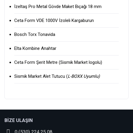
İzeltaş Pro Metal Gövde Maket Bıçağı 18 mm
Ceta Form VDE 1000V İzoleli Kargaburun
Bosch Torx Tonavida
Elta Kombine Anahtar
Ceta Form Şerit Metre (Sismik Market logolu)
Sismik Market Alet Tutucu (
L-BOXX Uyumlu)
BİZE ULAŞIN
bence denemelisiniz
0 (530) 224 25 08