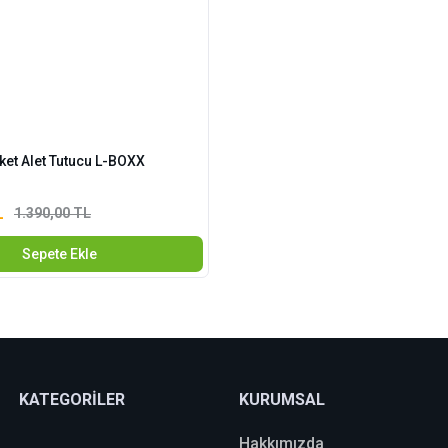
ket Alet Tutucu L-BOXX
L
1.390,00 TL
Sepete Ekle
KATEGORİLER
KURUMSAL
Hakkımızda