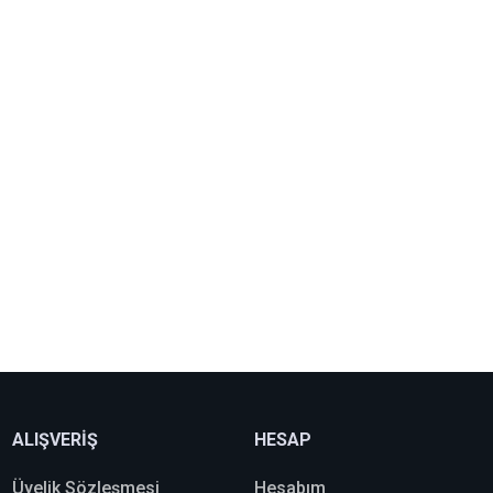
ALIŞVERİŞ
HESAP
Üyelik Sözleşmesi
Hesabım