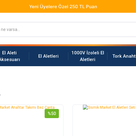
El Aleti
1000V İzoleli El
El Aletleri
Tork Anaht
Aksesuarı
Aletleri
r
%50