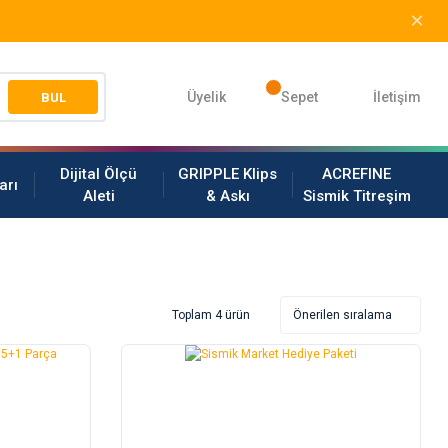
Üyelik
Sepet
İletişim
BUL
Dijital Ölçü
GRIPPLE Klips
ACREFINE
arı
Aleti
& Askı
Sismik Titreşim
Toplam 4 ürün