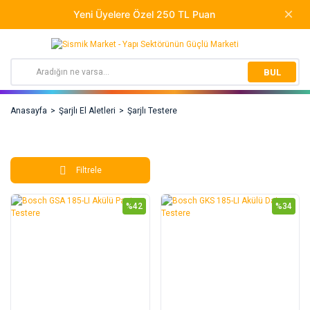
BUL
Anasayfa
Şarjlı El Aletleri
Şarjlı Testere
Filtrele
%42
%34