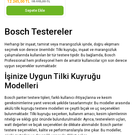
12.245,00 TL
18.440,00 TL
Sepete Ekle
Bosch Testereler
Herhangi bir inşaat, tamirat veya marangozluk işinde, doğru ekipmanı
seçmek son derece önemlidir. Tilki kuyruğu, inşaat ve marangozluk
çalışmalarında kullanılan bir tür testere tipidir. Bu bağlamda, Bosch
Professional hem profesyonel hem de amatör kullanıcılar için son derece
uygun seçenekler sunmaktadır.
İşinize Uygun Tilki Kuyruğu
Modelleri
Bosch panter testere tipleri, farklı kullanıcı ihtiyaçlarına ve kesim
gereksinimlerine yanıt verecek şekilde tasarlanmıştır. Bu modeller arasında
akülü tilki kuyruğu testere modelleri ve çeşitli bıçak ve uç seçenekleri
bulunmaktadır. Tilki kuyruğu seçerken, kullanım amacı, kesim işlemlerinin
niteliği ve sıklığı göz önünde bulundurulmalıdır. Ayrıca, testerelerin uçları,
watt değerleri ve bıçak seçenekleri de dikkate alınmalıdır. Bosch panter
testere seçenekleri, kalite ve performanslarıyla öne çıkar. Bu modeller,