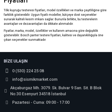
Fiyatları
Tilki kuyruğu testeresi fiyatları, model özellikleri ve marka çeşitliliğine göre
farklılık gösterebilir. Uygun fiyatlı modeller, bütçeye dost seçenekler
sunarak kaliteli kesim imkanı sağlar. Bununla birlikte, bu testerelerin
avantajları ve dezavantajları da dikkate alınmalıdır.
Fiyatlar; marka, model, özellikler ve kullanım amacına göre değişiklik
gösterebilir. Bosch panter testere fiyatları, kalitesi ve dayanıklılığıyla öne
çıkan seçenekler sunmaktadır.
BİZE ULAŞIN
0 (530) 224 25 08
info@sismikmarket.com
Akçaburgaz Mh. 3079. Sk. Bulvar 9 San. Sit. B Blok
No:30 Esenyurt 34518 İstanbul
Pazartesi - Cuma: 09:00 - 17:00