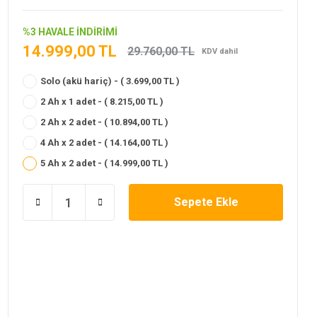
%3 HAVALE İNDİRİMİ
14.999,00 TL
29.760,00 TL
KDV dahil
Solo (akü hariç) - ( 3.699,00 TL )
2 Ah x 1 adet - ( 8.215,00 TL )
2 Ah x 2 adet - ( 10.894,00 TL )
4 Ah x 2 adet - ( 14.164,00 TL )
5 Ah x 2 adet - ( 14.999,00 TL )
Sepete Ekle