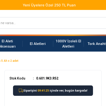
El Aleti
1000V İzoleli El
El Aletleri
Tork Anaht
Aksesuarı
Aletleri
5 Ah x 2 adet
Stok Kodu
0.601.9K3.R52