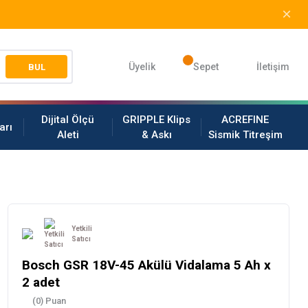
Üyelik
Sepet
İletişim
BUL
Dijital Ölçü
GRIPPLE Klips
ACREFINE
arı
Aleti
& Askı
Sismik Titreşim
Yetkili
Satıcı
Bosch GSR 18V-45 Akülü Vidalama 5 Ah x
2 adet
(0) Puan