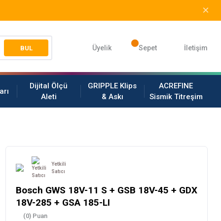
Üyelik
Sepet
İletişim
BUL
Dijital Ölçü
GRIPPLE Klips
ACREFINE
arı
Aleti
& Askı
Sismik Titreşim
Yetkili
Satıcı
Bosch GWS 18V-11 S + GSB 18V-45 + GDX
18V-285 + GSA 185-LI
(0) Puan