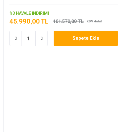
%3 HAVALE İNDİRİMİ
45.990,00 TL
101.570,00 TL
KDV dahil
Sepete Ekle