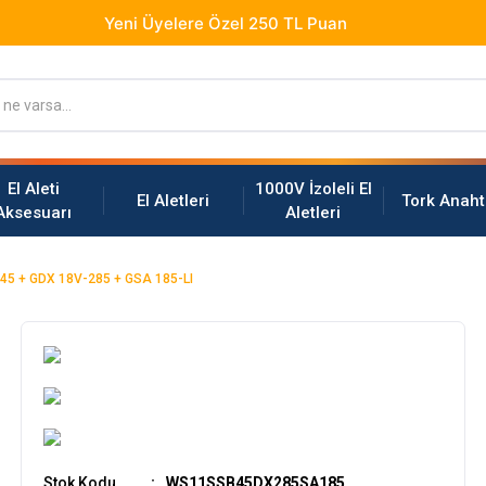
El Aleti
1000V İzoleli El
El Aletleri
Tork Anaht
Aksesuarı
Aletleri
45 + GDX 18V-285 + GSA 185-LI
Stok Kodu
WS11SSB45DX285SA185