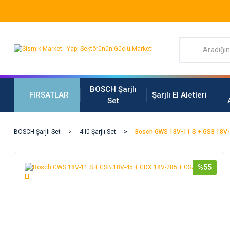
BOSCH Şarjlı
FIRSATLAR
Şarjlı El Aletleri
Set
BOSCH Şarjlı Set
4'lü Şarjlı Set
Bosch GWS 18V-11 S + GSB 18V-
%55