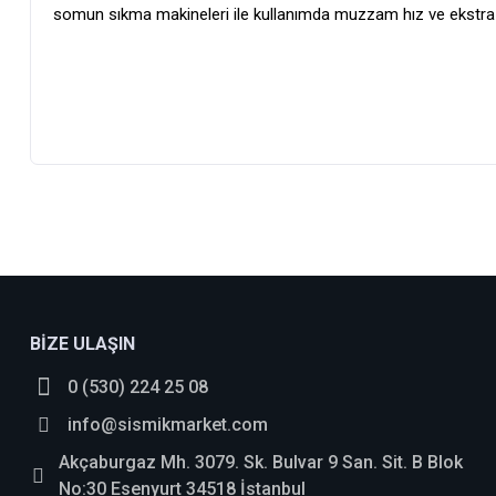
somun sıkma makineleri ile kullanımda muzzam hız ve ekstra
bosch_tr
BİZE ULAŞIN
0 (530) 224 25 08
info@sismikmarket.com
Akçaburgaz Mh. 3079. Sk. Bulvar 9 San. Sit. B Blok
No:30 Esenyurt 34518 İstanbul