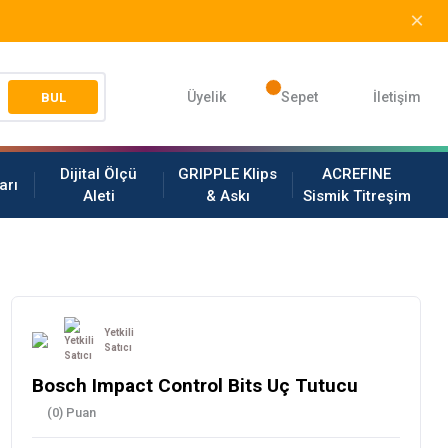
Üyelik
Sepet
İletişim
BUL
Dijital Ölçü
GRIPPLE Klips
ACREFINE
arı
Aleti
& Askı
Sismik Titreşim
Yetkili
Satıcı
Bosch Impact Control Bits Uç Tutucu
(0) Puan