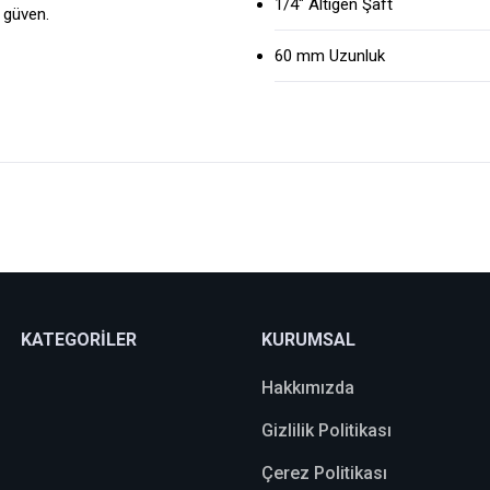
1/4" Altıgen Şaft
 güven.
60 mm Uzunluk
Bu ürüne ilk yorumu siz yapın!
Yorum Yaz
KATEGORİLER
KURUMSAL
Hakkımızda
Gizlilik Politikası
Çerez Politikası