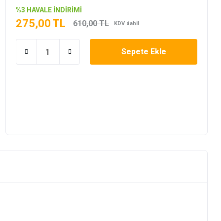
%3 HAVALE İNDİRİMİ
275,00 TL
610,00 TL
KDV dahil
Sepete Ekle