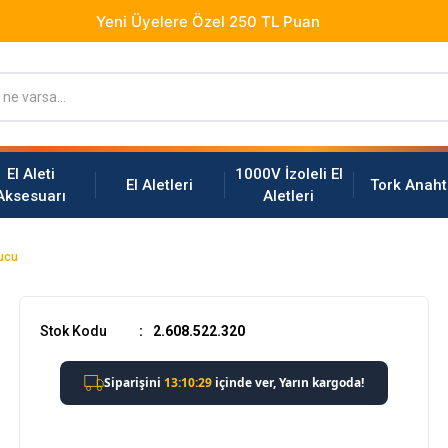
El Aleti
1000V İzoleli El
El Aletleri
Tork Anaht
Aksesuarı
Aletleri
tucu
Stok Kodu
2.608.522.320