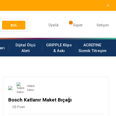
Üyelik
Sepet
İletişim
BUL
Dijital Ölçü
GRIPPLE Klips
ACREFINE
arı
Aleti
& Askı
Sismik Titreşim
Yetkili
Satıcı
Bosch Katlanır Maket Bıçağı
(0) Puan