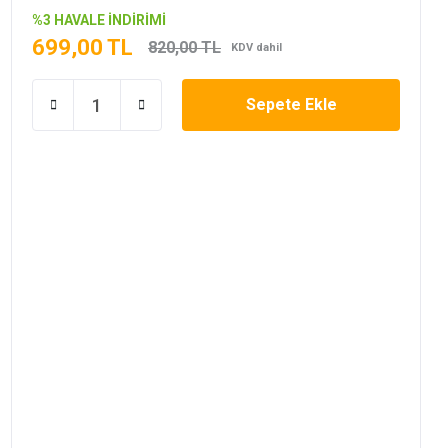
%3 HAVALE İNDİRİMİ
699,00 TL
820,00 TL
KDV dahil
Sepete Ekle