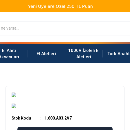
El Aleti
1000V İzoleli El
El Aletleri
Tork Anaht
Aksesuarı
Aletleri
Stok Kodu
1.600.A03.2V7