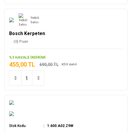
Yetkili
Satıcı
Bosch Kerpeten
(0) Puan
%3 HAVALE İNDİRİMİ
455,00 TL
690,00 TL
KDV dahil
Stok Kodu
1.600.A02.Z9W