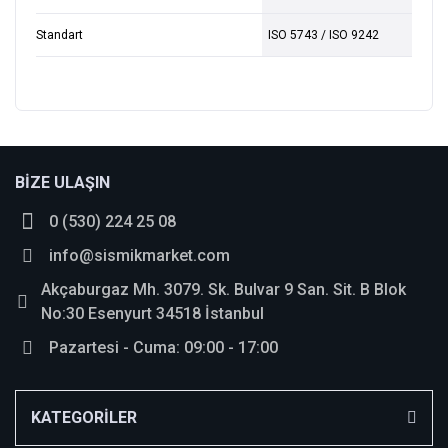
Standart
ISO 5743 / ISO 9242
bosch_tr
Bu ürüne ilk yorumu siz yapın!
BİZE ULAŞIN
0 (530) 224 25 08
Yorum Yaz
info@sismikmarket.com
Akçaburgaz Mh. 3079. Sk. Bulvar 9 San. Sit. B Blok
No:30 Esenyurt 34518 İstanbul
Pazartesi - Cuma: 09:00 - 17:00
KATEGORİLER