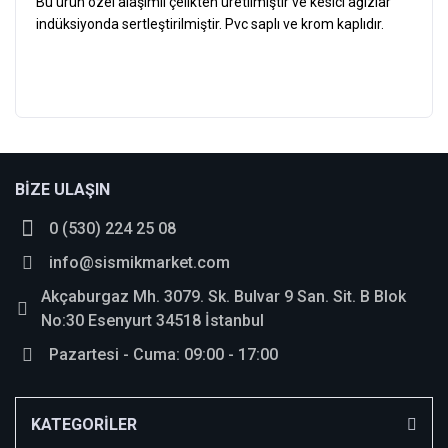
Bu ürün özel alaşımlı çelikten üretilmiştir ve kesici ağızlar
indüksiyonda sertleştirilmiştir. Pvc saplı ve krom kaplıdır.
BİZE ULAŞIN
Kullanıyorum memnunum
0 (530) 224 25 08
Parasına göre güzel ürün
info@sismikmarket.com
Y... K... | 28/01/2022
Akçaburgaz Mh. 3079. Sk. Bulvar 9 San. Sit. B Blok
No:30 Esenyurt 34518 İstanbul
Yorum Yaz
Pazartesi - Cuma: 09:00 - 17:00
KATEGORİLER