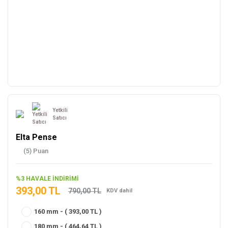
Yetkili
Satıcı
Elta Pense
(5) Puan
%3 HAVALE İNDİRİMİ
393,00 TL
790,00 TL
KDV dahil
160 mm - ( 393,00 TL )
180 mm - ( 464,64 TL )