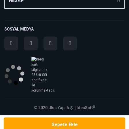
HESAP
SOSYAL MEDYA
®
© 2020 Ulus Yapı A.Ş. |
IdeaSoft
Sepete Ekle