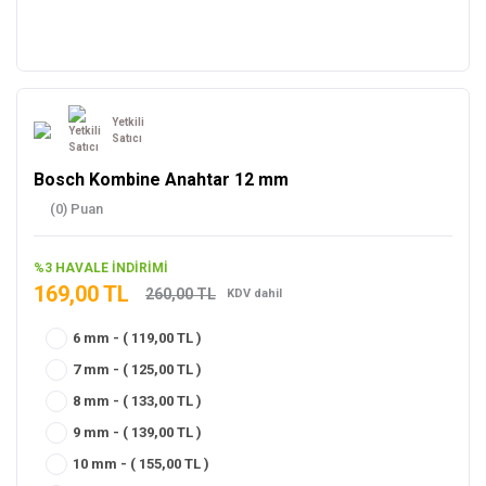
Yetkili
Satıcı
Bosch Kombine Anahtar 12 mm
(0) Puan
%3 HAVALE İNDİRİMİ
169,00 TL
260,00 TL
KDV dahil
6 mm - ( 119,00 TL )
7 mm - ( 125,00 TL )
8 mm - ( 133,00 TL )
9 mm - ( 139,00 TL )
10 mm - ( 155,00 TL )