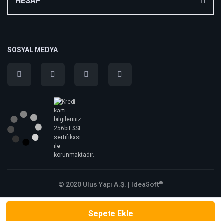
HESAP
SOSYAL MEDYA
®
© 2020 Ulus Yapı A.Ş. |
IdeaSoft
Sepete Ekle