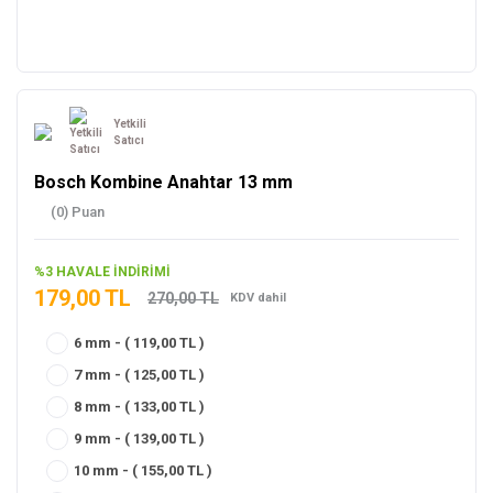
Yetkili
Satıcı
Bosch Kombine Anahtar 13 mm
(0) Puan
%3 HAVALE İNDİRİMİ
179,00 TL
270,00 TL
KDV dahil
6 mm - ( 119,00 TL )
7 mm - ( 125,00 TL )
8 mm - ( 133,00 TL )
9 mm - ( 139,00 TL )
10 mm - ( 155,00 TL )