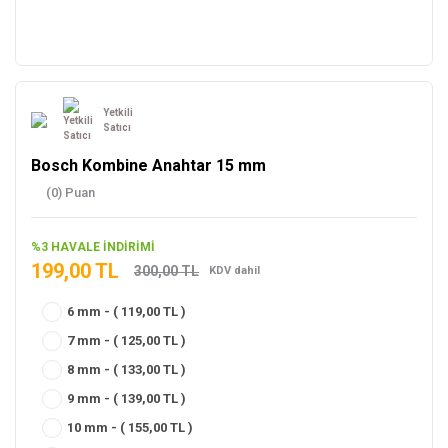
Yetkili
Satıcı
Bosch Kombine Anahtar 15 mm
(0) Puan
%3 HAVALE İNDİRİMİ
199,00 TL
300,00 TL
KDV dahil
6 mm - ( 119,00 TL )
7 mm - ( 125,00 TL )
8 mm - ( 133,00 TL )
9 mm - ( 139,00 TL )
10 mm - ( 155,00 TL )