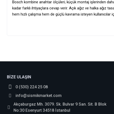
Bosch kombine anahtar ölçüleri; küçük montaj işlerinden daha
kadar farklı ihtiyaçlara cevap verir. Açık ağız ve halka ağız tas
hem hızlı çalışma hem de güçlü kavrama isteyen kullanıcılar iç
BİZE ULAŞIN
0 (530) 224 25 08
info@sismikmarket.com
Akçaburgaz Mh. 3079. Sk. Bulvar 9 San. Sit. B Blok
No:30 Esenyurt 34518 İstanbul