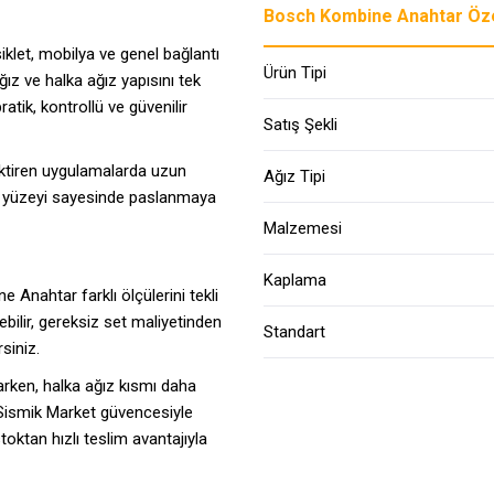
Bosch Kombine Anahtar Özel
klet, mobilya ve genel bağlantı
Ürün Tipi
ağız ve halka ağız yapısını tek
atik, kontrollü ve güvenilir
Satış Şekli
ktiren uygulamalarda uzun
Ağız Tipi
ı yüzeyi sayesinde paslanmaya
Malzemesi
Kaplama
 Anahtar farklı ölçülerini tekli
bilir, gereksiz set maliyetinden
Standart
siniz.
arken, halka ağız kısmı daha
ı Sismik Market güvencesiyle
oktan hızlı teslim avantajıyla