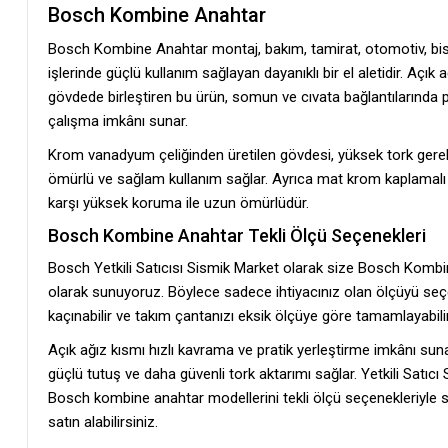
Bosch Kombine Anahtar
Bosch Kombine Anahtar montaj, bakım, tamirat, otomotiv, bisi
işlerinde güçlü kullanım sağlayan dayanıklı bir el aletidir. Açık 
gövdede birleştiren bu ürün, somun ve cıvata bağlantılarında pr
çalışma imkânı sunar.
Krom vanadyum çeliğinden üretilen gövdesi, yüksek tork gere
ömürlü ve sağlam kullanım sağlar. Ayrıca mat krom kaplamal
karşı yüksek koruma ile uzun ömürlüdür.
Bosch Kombine Anahtar Tekli Ölçü Seçenekleri
Bosch Yetkili Satıcısı Sismik Market olarak size Bosch Kombine
olarak sunuyoruz. Böylece sadece ihtiyacınız olan ölçüyü seçe
kaçınabilir ve takım çantanızı eksik ölçüye göre tamamlayabilir
Açık ağız kısmı hızlı kavrama ve pratik yerleştirme imkânı sun
güçlü tutuş ve daha güvenli tork aktarımı sağlar. Yetkili Satıc
Bosch kombine anahtar modellerini tekli ölçü seçenekleriyle st
satın alabilirsiniz.