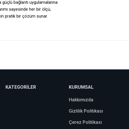
 güçlü bağlantı uygulamalarına
arımı sayesinde her bir ölçü,
in pratik bir çözüm sunar.
Bu ürüne ilk yorumu siz yapın!
Yorum Yaz
KATEGORİLER
KURUMSAL
Hakkımızda
Gizlilik Politikası
Çerez Politikası