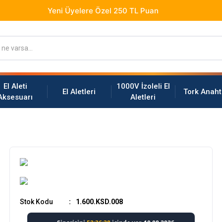
El Aleti
1000V İzoleli El
El Aletleri
Tork Anaht
Aksesuarı
Aletleri
Stok Kodu
1.600.KSD.008