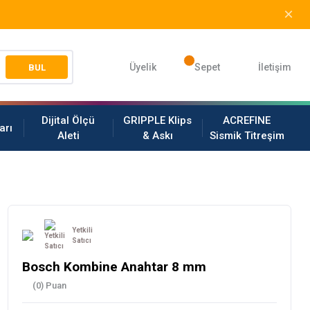
Üyelik
Sepet
İletişim
BUL
Dijital Ölçü
GRIPPLE Klips
ACREFINE
arı
Aleti
& Askı
Sismik Titreşim
Yetkili
Satıcı
Bosch Kombine Anahtar 8 mm
(0) Puan