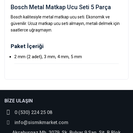
Bosch Metal Matkap Ucu Seti 5 Parça
Bosch kalitesiyle metal matkap ucu seti. Ekonomik ve
güvenilir. Ucuz matkap ucu seti almayın, metali delmek için
saatlerce uğraşmayın.
Paket İçeriği
2 mm (2 adet), 3 mm, 4 mm, 5 mm
Bu ürüne ilk yorumu siz yapın!
BİZE ULAŞIN
0 (530) 224 25 08
Yorum Yaz
info@sismikmarket.com
Akçaburgaz Mh. 3079. Sk. Bulvar 9 San. Sit. B Blok