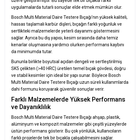
üzere geliştirilmiştir. Bu sayede tek bir bıçakla farklı
uygulamalarda tutarlı sonuçlar elde etmek mümkün olur.
Bosch Multi Material Daire Testere Bıçağı'nın yüksek kaliteli,
hassas taşlamalı karbür dişleri, bıçağın farklı yoğunluk ve
sertlikteki malzemelerde yeterli dayanımı göstermesini
sağlar. Ayrıca bu diş yapısı, kesim sırasında daha temiz
kenarlar oluşmasına yardımcı olurken performans kaybını
da minimumda tutar.
Bununla birlikte boyutsal açıdan dengeli ve sertleştirilmiş
SK5 çelikten (˃40 HRC) üretilen temel bıçak gövdesi, doğru
ve stabil kesimler için ideal bir yapı sunar. Böylece Bosch
Multi Material Daire Testere Bıçağı uzun süreli kullanımlarda
dahi formunu koruyarak güvenilir sonuçlar verir.
Farklı Malzemelerde Yüksek Performans
ve Dayanıklılık
Bosch Multi Material Daire Testere Bıçağı ahşap, plastik,
alüminyum ve kompozit malzemeler gibi çeşitli yüzeylerde
üstün performans gösterir. Bu çok yönlülük, kullanıcıların
farklı projelerde tek bir bıçakla çalışabilmesini sağlar.