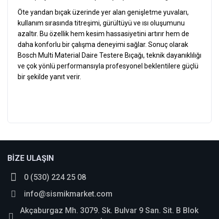
Öte yandan bıçak üzerinde yer alan genişletme yuvaları,
kullanım sırasında titreşimi, gürültüyü ve ısı oluşumunu
azaltır. Bu özellik hem kesim hassasiyetini artırır hem de
daha konforlu bir çalışma deneyimi sağlar. Sonuç olarak
Bosch Multi Material Daire Testere Bıçağı, teknik dayanıklılığı
ve çok yönlü performansıyla profesyonel beklentilere güçlü
bir şekilde yanıt verir.
bosch_tr
Bu ürüne ilk yorumu siz yapın!
BİZE ULAŞIN
0 (530) 224 25 08
Yorum Yaz
info@sismikmarket.com
Akçaburgaz Mh. 3079. Sk. Bulvar 9 San. Sit. B Blok