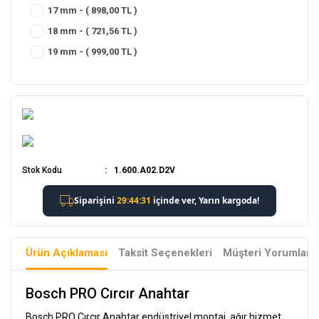
17 mm - ( 898,00 TL )
18 mm - ( 721,56 TL )
19 mm - ( 999,00 TL )
Stok Kodu
1.600.A02.D2V
Ürün Açıklaması
Taksit Seçenekleri
Müşteri Yorumları
Bosch PRO Cırcır Anahtar
Bosch PRO Cırcır Anahtar endüstriyel montaj, ağır hizmet