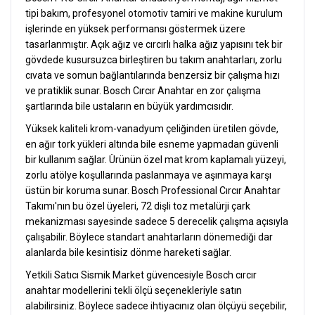
tipi bakım, profesyonel otomotiv tamiri ve makine kurulum
işlerinde en yüksek performansı göstermek üzere
tasarlanmıştır. Açık ağız ve cırcırlı halka ağız yapısını tek bir
gövdede kusursuzca birleştiren bu takım anahtarları, zorlu
cıvata ve somun bağlantılarında benzersiz bir çalışma hızı
ve pratiklik sunar. Bosch Cırcır Anahtar en zor çalışma
şartlarında bile ustaların en büyük yardımcısıdır.
Yüksek kaliteli krom-vanadyum çeliğinden üretilen gövde,
en ağır tork yükleri altında bile esneme yapmadan güvenli
bir kullanım sağlar. Ürünün özel mat krom kaplamalı yüzeyi,
zorlu atölye koşullarında paslanmaya ve aşınmaya karşı
üstün bir koruma sunar. Bosch Professional Cırcır Anahtar
Takımı'nın bu özel üyeleri, 72 dişli toz metalürji çark
mekanizması sayesinde sadece 5 derecelik çalışma açısıyla
çalışabilir. Böylece standart anahtarların dönemediği dar
alanlarda bile kesintisiz dönme hareketi sağlar.
Yetkili Satıcı Sismik Market güvencesiyle Bosch cırcır
anahtar modellerini tekli ölçü seçenekleriyle satın
alabilirsiniz. Böylece sadece ihtiyacınız olan ölçüyü seçebilir,