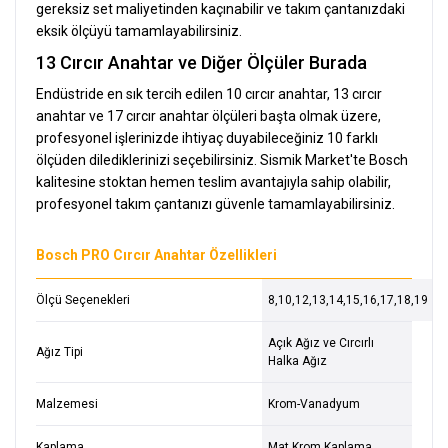
gereksiz set maliyetinden kaçınabilir ve takım çantanızdaki
eksik ölçüyü tamamlayabilirsiniz.
13 Cırcır Anahtar ve Diğer Ölçüler Burada
Endüstride en sık tercih edilen 10 cırcır anahtar, 13 cırcır
anahtar ve 17 cırcır anahtar ölçüleri başta olmak üzere,
profesyonel işlerinizde ihtiyaç duyabileceğiniz 10 farklı
ölçüden dilediklerinizi seçebilirsiniz. Sismik Market'te Bosch
kalitesine stoktan hemen teslim avantajıyla sahip olabilir,
profesyonel takım çantanızı güvenle tamamlayabilirsiniz.
Bosch PRO Cırcır Anahtar Özellikleri
Ölçü Seçenekleri
8,10,12,13,14,15,16,17,18,19
Açık Ağız ve Cırcırlı
Ağız Tipi
Halka Ağız
Malzemesi
Krom-Vanadyum
Kaplama
Mat Krom Kaplama