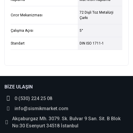
72 Dişli Toz Metalürji
Cırcır Mekanizması
Çarkı
Çalışma Açısı
5°
Standart
DIN ISO 1711-1
Bu ürüne ilk yorumu siz yapın!
BİZE ULAŞIN
0 (530) 224 25 08
Yorum Yaz
info@sismikmarket.com
Akçaburgaz Mh. 3079. Sk. Bulvar 9 San. Sit. B Blok
No:30 Esenyurt 34518 İstanbul