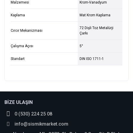
Malzemesi
Krom-Vanadyum
Kaplama
Mat Krom Kaplama
72 Dişli Toz Metalürji
Cırcır Mekanizması
Çarkı
Çalışma Açısı
5°
Standart
DIN ISO 1711-1
Bu ürüne ilk yorumu siz yapın!
BİZE ULAŞIN
0 (530) 224 25 08
Yorum Yaz
info@sismikmarket.com