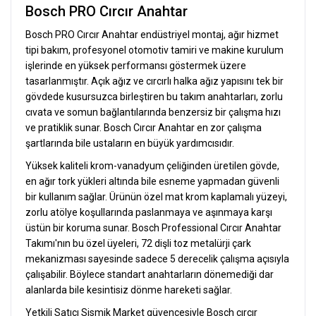
Bosch PRO Cırcır Anahtar
Bosch PRO Cırcır Anahtar endüstriyel montaj, ağır hizmet
tipi bakım, profesyonel otomotiv tamiri ve makine kurulum
işlerinde en yüksek performansı göstermek üzere
tasarlanmıştır. Açık ağız ve cırcırlı halka ağız yapısını tek bir
gövdede kusursuzca birleştiren bu takım anahtarları, zorlu
cıvata ve somun bağlantılarında benzersiz bir çalışma hızı
ve pratiklik sunar. Bosch Cırcır Anahtar en zor çalışma
şartlarında bile ustaların en büyük yardımcısıdır.
Yüksek kaliteli krom-vanadyum çeliğinden üretilen gövde,
en ağır tork yükleri altında bile esneme yapmadan güvenli
bir kullanım sağlar. Ürünün özel mat krom kaplamalı yüzeyi,
zorlu atölye koşullarında paslanmaya ve aşınmaya karşı
üstün bir koruma sunar. Bosch Professional Cırcır Anahtar
Takımı'nın bu özel üyeleri, 72 dişli toz metalürji çark
mekanizması sayesinde sadece 5 derecelik çalışma açısıyla
çalışabilir. Böylece standart anahtarların dönemediği dar
alanlarda bile kesintisiz dönme hareketi sağlar.
Yetkili Satıcı Sismik Market güvencesiyle Bosch cırcır