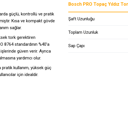
Bosch PRO Topaç Yıldız Torn
rda güçlü, kontrollü ve pratik
Şaft Uzunluğu
ilmiştir. Kısa ve kompakt gövde
lanım sağlar.
Toplam Uzunluk
ksek tork gerektiren
SO 8764 standardının %40’a
Sap Çapı
işlerinde güven verir. Ayrıca
ulmasına yardımcı olur.
pratik kullanım, yüksek güç
nıcılar için idealdir.