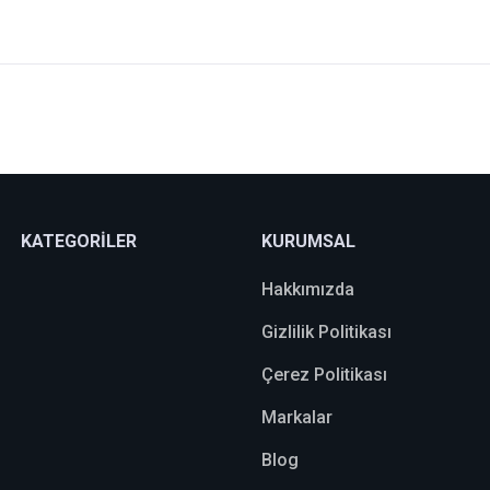
Bu ürüne ilk yorumu siz yapın!
Yorum Yaz
KATEGORİLER
KURUMSAL
Hakkımızda
Gizlilik Politikası
Çerez Politikası
Markalar
Blog