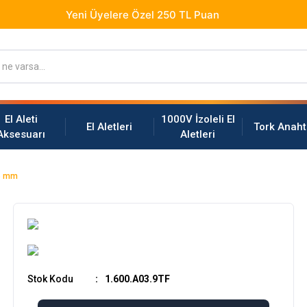
El Aleti
1000V İzoleli El
El Aletleri
Tork Anaht
Aksesuarı
Aletleri
25 mm
Stok Kodu
1.600.A03.9TF