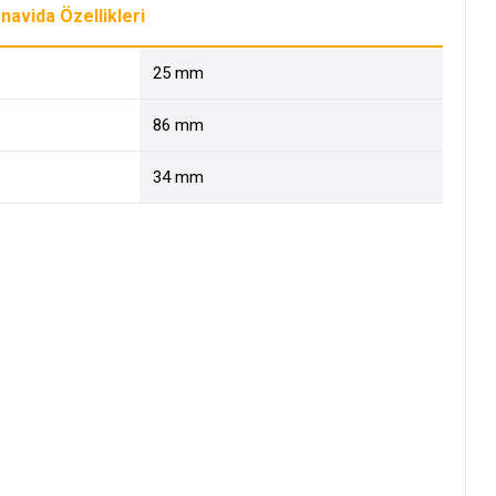
avida Özellikleri
25 mm
86 mm
34 mm