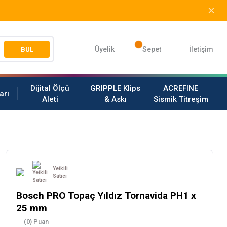
Üyelik
Sepet
İletişim
BUL
Dijital Ölçü
GRIPPLE Klips
ACREFINE
arı
Aleti
& Askı
Sismik Titreşim
Yetkili
Satıcı
Bosch PRO Topaç Yıldız Tornavida PH1 x
25 mm
(0) Puan