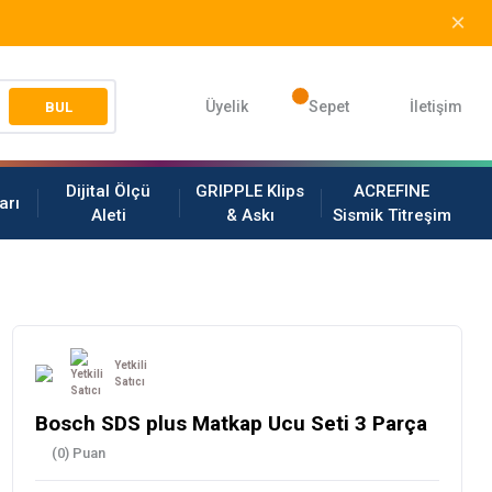
Üyelik
Sepet
İletişim
BUL
Dijital Ölçü
GRIPPLE Klips
ACREFINE
arı
Aleti
& Askı
Sismik Titreşim
Yetkili
Satıcı
Bosch SDS plus Matkap Ucu Seti 3 Parça
(0) Puan