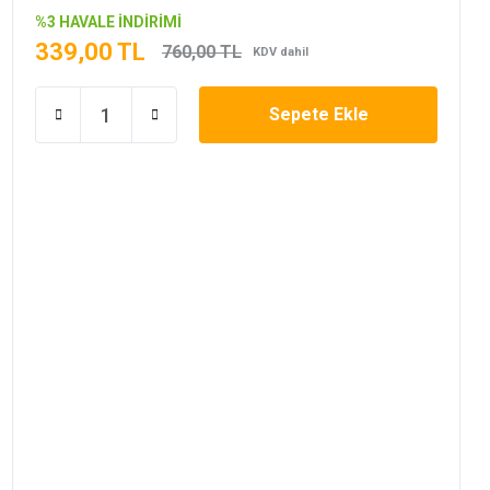
%3 HAVALE İNDİRİMİ
339,00 TL
760,00 TL
KDV dahil
Sepete Ekle