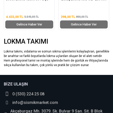
4.433,00 TL
398,00 TL
5.540,00 TL
800,00 TL
Gelince Haber Ver
Gelince Haber Ver
LOKMA TAKIMI
Lokma takımı, vidalama ve somun sıkma işlemlerini kolaylaştıran, genellikle
bir anahtar ve farklı boyutlarda lokma uçlardan oluşan bir el aleti setidir.
Hem profesyonel tamir ve montaj işlerinde hem de günlük ev ihtiyaçlarında
sıkça kullanılan bu takım, çok yönlü ve pratik bir çözüm sunar.
BİZE ULAŞIN
0 (530) 224 25 08
info@sismikmarket.com
Akçaburgaz Mh. 3079. Sk. Bulvar 9 San. Sit. B Blok