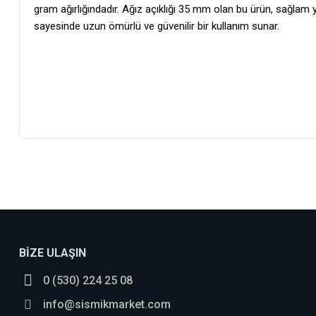
gram ağırlığındadır. Ağız açıklığı 35 mm olan bu ürün, sağlam y
sayesinde uzun ömürlü ve güvenilir bir kullanım sunar.
Gerçekten kaliteli
Hem fiyatı uygun hem kaliteli
BİZE ULAŞIN
İsmail Bingöl | 30/09/2021
0 (530) 224 25 08
Yorum Yaz
info@sismikmarket.com