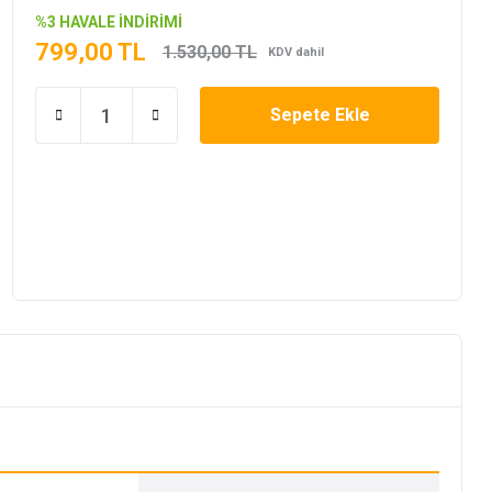
%3 HAVALE İNDİRİMİ
799,00 TL
1.530,00 TL
KDV dahil
Sepete Ekle