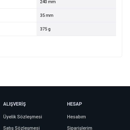
240 mm
35 mm
375 g
ALIŞVERİŞ
HESAP
Üyelik Sözleşmesi
Hesabım
Satış Sözleşmesi
Siparişlerim