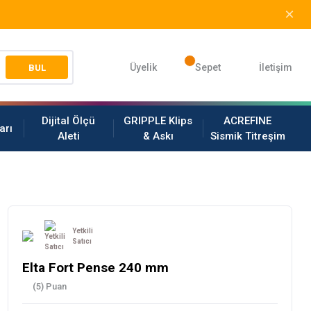
Üyelik
Sepet
İletişim
BUL
Dijital Ölçü
GRIPPLE Klips
ACREFINE
arı
Aleti
& Askı
Sismik Titreşim
Yetkili
Satıcı
Elta Fort Pense 240 mm
(5) Puan