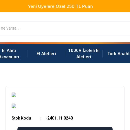
El Aleti
1000V İzoleli El
El Aletleri
Tork Anaht
Aksesuarı
Aletleri
Stok Kodu
I-2401.11.0240