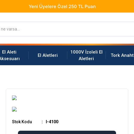
El Aleti
1000V İzoleli El
El Aletleri
Tork Anaht
Aksesuarı
Aletleri
Stok Kodu
I-4100