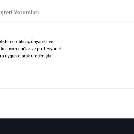
şteri Yorumları
ikten üretilmiş, dayanıklı ve
t kullanım sağlar ve profesyonel
ara uygun olarak üretilmiştir.
Bu ürüne ilk yorumu siz yapın!
Yorum Yaz