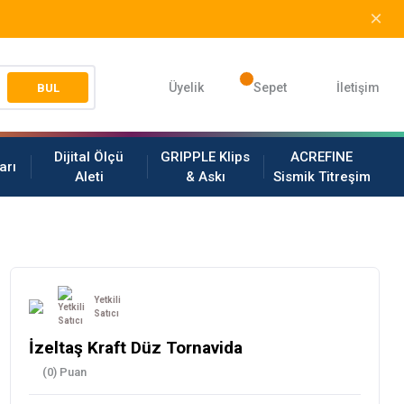
Üyelik
Sepet
İletişim
BUL
Dijital Ölçü
GRIPPLE Klips
ACREFINE
arı
Aleti
& Askı
Sismik Titreşim
Yetkili
Satıcı
İzeltaş Kraft Düz Tornavida
(0) Puan