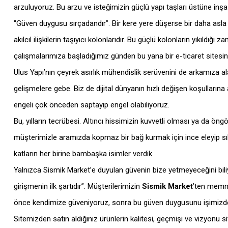
arzuluyoruz. Bu arzu ve isteğimizin güçlü yapı taşları üstüne inşa 
"Güven duygusu sırçadandır”. Bir kere yere düşerse bir daha asla 
akılcıl ilişkilerin taşıyıcı kolonlarıdır. Bu güçlü kolonların yıkıldı
çalışmalarımıza başladığımız günden bu yana bir e-ticaret sitesinin
Ulus Yapı’nın çeyrek asırlık mühendislik serüvenini de arkamıza al
gelişmelere gebe. Biz de dijital dünyanın hızlı değişen koşulları
engeli çok önceden saptayıp engel olabiliyoruz.
Bu, yılların tecrübesi. Altıncı hissimizin kuvvetli olması ya da ön
müşterimizle aramızda kopmaz bir bağ kurmak için ince eleyip sık
katların her birine bambaşka isimler verdik.
Yalnızca Sismik Market’e duyulan güvenin bize yetmeyeceğini bili
girişmenin ilk şartıdır”. Müşterilerimizin
Sismik Market
’ten memnu
önce kendimize güveniyoruz, sonra bu güven duygusunu işimizdek
Sitemizden satın aldığınız ürünlerin kalitesi, geçmişi ve vizyonu 