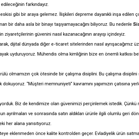
edileceğinin farkındayız.
eskisi gibi bir araya gelemez. İlişkileri depreme dayanıklı inşa edilen
ğı zaman bir daha asla bir binayı taşıyamayacağını biliyoruz. Bu nedenle
Si
 ziyaretçilerinin güvenini nasıl kazanacağının arayışı içindeyiz.
arak, dijital dünyada diğer e-ticaret sitelerinden nasıl ayrışacağımız 
na ayak uyduruyoruz. Mühendis olma kimliğinin bize en önemli katkısı 
görülü olmamızın çok ötesinde bir çalışma disiplini. Bu çalışma disiplini
 dokuyoruz. "Müşteri memnuniyeti” kavramını yapımızın çatısına yerleş
yorduk. Biz de kendimize olan güvenimizi perçinlemek istedik. Çünkü m
n ayrılmaları ve sonrasında satın aldıkları ürünle ilgili olumlu geri d
i her alana yansıtıyoruz.
siteye eklenmeden önce kalite kontrolden geçer. Evladiyelik ürün satma