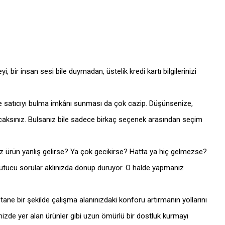
bir insan sesi bile duymadan, üstelik kredi kartı bilgilerinizi
nü ve satıcıyı bulma imkânı sunması da çok cazip. Düşünsenize,
acaksınız. Bulsanız bile sadece birkaç seçenek arasından seçim
ız ürün yanlış gelirse? Ya çok gecikirse? Hatta ya hiç gelmezse?
korkutucu sorular aklınızda dönüp duruyor. O halde yapmanız
stane bir şekilde çalışma alanınızdaki konforu artırmanın yollarını
izde yer alan ürünler gibi uzun ömürlü bir dostluk kurmayı