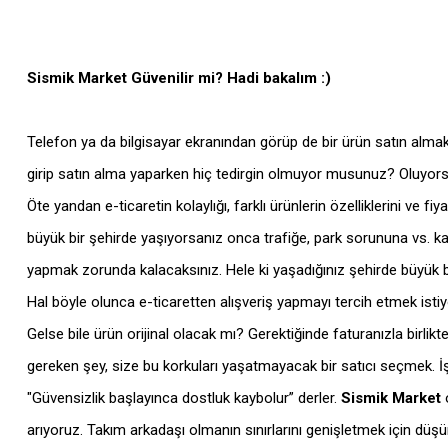
Sismik Market Güvenilir mi? Hadi bakalım :)
Telefon ya da bilgisayar ekranından görüp de bir ürün satın almak f
girip satın alma yaparken hiç tedirgin olmuyor musunuz? Oluyorsa
Öte yandan e-ticaretin kolaylığı, farklı ürünlerin özelliklerini ve
büyük bir şehirde yaşıyorsanız onca trafiğe, park sorununa vs. k
yapmak zorunda kalacaksınız. Hele ki yaşadığınız şehirde büyük 
Hal böyle olunca e-ticaretten alışveriş yapmayı tercih etmek ist
Gelse bile ürün orijinal olacak mı? Gerektiğinde faturanızla birli
gereken şey, size bu korkuları yaşatmayacak bir satıcı seçmek. İ
"Güvensizlik başlayınca dostluk kaybolur” derler.
Sismik Market
o
arıyoruz. Takım arkadaşı olmanın sınırlarını genişletmek için dü