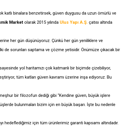
 çok katlı binalara benzetirsek, güven duygusu da uzun ömürlü ve
smik Market
olarak 2015 yılında
Ulus Yapı A.Ş.
çatısı altında
üzerine her gün düşünüyoruz. Çünkü her gün yeniliklere ve
belki de sorunları saptama ve çözme yetisidir. Önümüze çıkacak bir
 sayesinde yol haritamızı çok katmanlı bir biçimde çizebiliyor,
tiriyor, tüm katları güven kavramı üzerine inşa ediyoruz. Bu
eşhur bir filozofun dediği gibi "Kendine güven, büyük işlere
önüşlerde bulunmaları bizim için en büyük başarı. İşte bu nedenle
yı hedeflediğimiz için tüm ürünlerimiz garanti kapsamı altındadır.