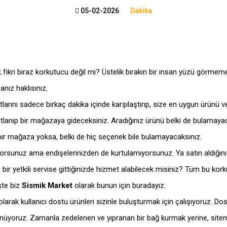
05-02-2026
Dakika
ikri biraz korkutucu değil mi? Üstelik bırakın bir insan yüzü görmemeyi, 
nız haklısınız.
 fiyatlarını sadece birkaç dakika içinde karşılaştırıp, size en uygun ürü
atlanıp bir mağazaya gideceksiniz. Aradığınız ürünü belki de bulamay
bir mağaza yoksa, belki de hiç seçenek bile bulamayacaksınız.
iyorsunuz ama endişelerinizden de kurtulamıyorsunuz. Ya satın aldığın
kte bir yetkili servise gittiğinizde hizmet alabilecek misiniz? Tüm bu 
şte biz
Sismik Market
olarak bunun için buradayız.
larak kullanıcı dostu ürünleri sizinle buluşturmak için çalışıyoruz. Do
şünüyoruz. Zamanla zedelenen ve yıpranan bir bağ kurmak yerine, sitem