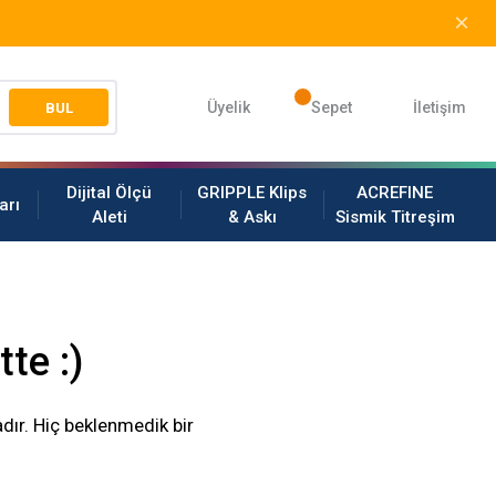
Üyelik
Sepet
İletişim
BUL
Dijital Ölçü
GRIPPLE Klips
ACREFINE
arı
Aleti
& Askı
Sismik Titreşim
te :)
dır. Hiç beklenmedik bir